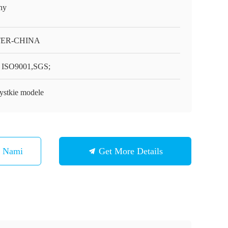
ny
TER-CHINA
 ISO9001,SGS;
ystkie modele
Z Nami
Get More Details