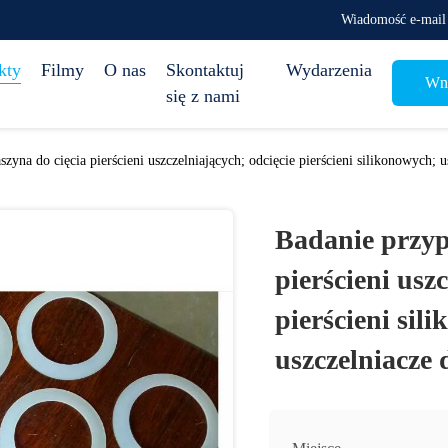
Wiadomość e-mail
kty
Filmy
O nas
Skontaktuj
Wydarzenia
Wni
się z nami
yna do cięcia pierścieni uszczelniających; odcięcie pierścieni silikonowych; us
Badanie przyp
pierścieni usz
pierścieni sil
uszczelniacze 