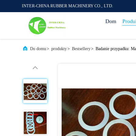
INTER-CHINA RUBBER MACHINERY CO., LTD.
Dom
Produ
Do domu
>
produkty
>
Bestsellery
>
Badanie przypadku: Masz