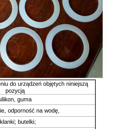
iu do urządzeń objętych niniejszą
pozycją
silikon, guma
nie, odporność na wodę,
klanki; butelki;