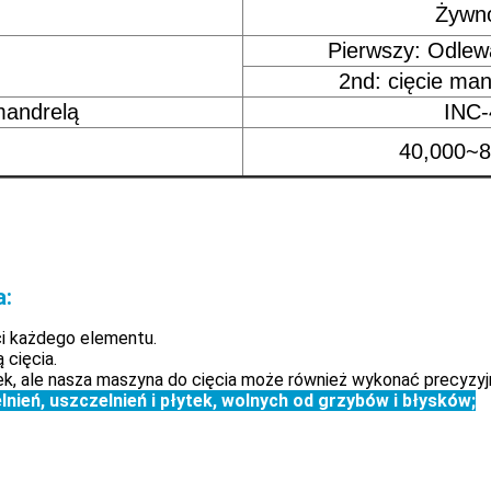
Żywn
Pierwszy: Odlew
2nd: cięcie ma
mandrelą
INC-
40,000~8
a:
ci każdego elementu.
 cięcia.
ek, ale nasza maszyna do cięcia może również wykonać precyzyjn
ień, uszczelnień i płytek, wolnych od grzybów i błysków;