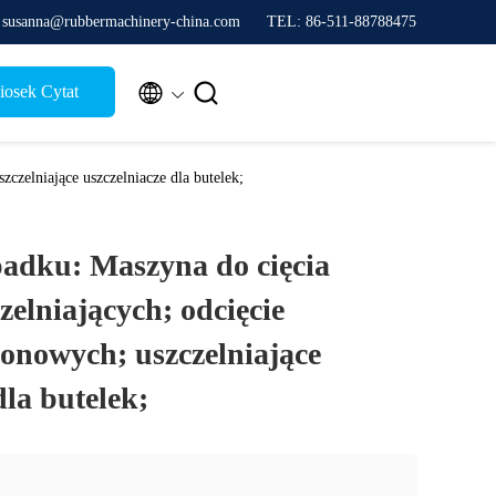
 susanna@rubbermachinery-china.com
TEL: 86-511-88788475


osek Cytat
zczelniające uszczelniacze dla butelek;
adku: Maszyna do cięcia
czelniających; odcięcie
ikonowych; uszczelniające
dla butelek;