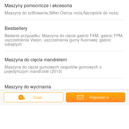
Maszyny pomocnicze i akcesoria
Maszyna do szlifowania;Slifier;Ostrza noża;Narzędzie do noża;
Bestsellery
Badanie przypadku: Maszyna do cięcia gaśnic FKM, gaśnic FPM,
uszczelnienia Viston, uszczelnienia gumy fluorowej; gaśnic
odciętych
Maszyna do cięcia mandrelem
Maszyna do cięcia gumowych zespołów gumowych o
pojedynczym mandrzele (2015)
Maszyny do wycinania
Automatyczna maszyna do obcinania uszczelek olejowych i
Czat
Poprosić o
części gumowych;
wycenę
Maszyny do deflaskowania kryogenicznego
Model: SD-XL/XL. Najbardziej wydajna kriogeniczna maszyna do
odbudowy/odbudowy - pojemność 245L.;maszyna do odbudowy