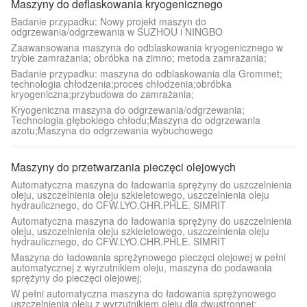
Maszyny do deflaskowania kryogenicznego
Badanie przypadku: Nowy projekt maszyn do
odgrzewania/odgrzewania w SUZHOU i NINGBO
Zaawansowana maszyna do odblaskowania kryogenicznego w
trybie zamrażania; obróbka na zimno; metoda zamrażania;
Badanie przypadku: maszyna do odblaskowania dla Grommet;
technologia chłodzenia;proces chłodzenia;obróbka
kryogeniczna;przybudowa do zamrażania;
Kryogeniczna maszyna do odgrzewania/odgrzewania;
Technologia głębokiego chłodu;Maszyna do odgrzewania
azotu;Maszyna do odgrzewania wybuchowego
Maszyny do przetwarzania pieczęci olejowych
Automatyczna maszyna do ładowania sprężyny do uszczelnienia
oleju, uszczelnienia oleju szkieletowego, uszczelnienia oleju
hydraulicznego, do CFW.LYO.CHR.PHLE. SIMRIT
Automatyczna maszyna do ładowania sprężyny do uszczelnienia
oleju, uszczelnienia oleju szkieletowego, uszczelnienia oleju
hydraulicznego, do CFW.LYO.CHR.PHLE. SIMRIT
Maszyna do ładowania sprężynowego pieczęci olejowej w pełni
automatycznej z wyrzutnikiem oleju, maszyna do podawania
sprężyny do pieczęci olejowej;
W pełni automatyczna maszyna do ładowania sprężynowego
uszczelnienia oleju z wyrzutnikiem oleju dla dwustronnej;