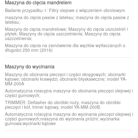
Maszyna do cięcia mandrelem
Badanie przypadku-1: Filtry olejowe z włączeniem obrotowym
maszyna do cięcia pasów z lateksu; maszyna do cięcia pasów z
lateksu;
Maszyny do cięcia mandrelowe; Maszyny do cięcia uszczelniń i
płytek; Maszyny do cięcia uszczelnienia; Maszyny do cięcia
uszczelnienia;
Maszyna do cięcia na zamówienie dla węzłów wytłaczanych o
długości 250 mm (2016)
Maszyny do wycinania
Maszyny do obcinania pieczęci i części okręgowych; obcinarki
kątowe; obcinarki krawędzi; obcinarki błyskawiczne; model YA-
MM-200A
Automatyczna rotacyjna maszyna do obcinania pieczęci olejowej i
części gumowych;
TRIMMER. Deflasher do obróbki noży, maszyna do obróbki
pieczęci i kół, trimer kątowy, model YA-MM-200B.
Automatyczna rotacyjna maszyna do wycinania pieczęci olejowej i
części gumowych;maszyna do wycinania próżni; wycinarka
gumowa;wycinarki kątowe