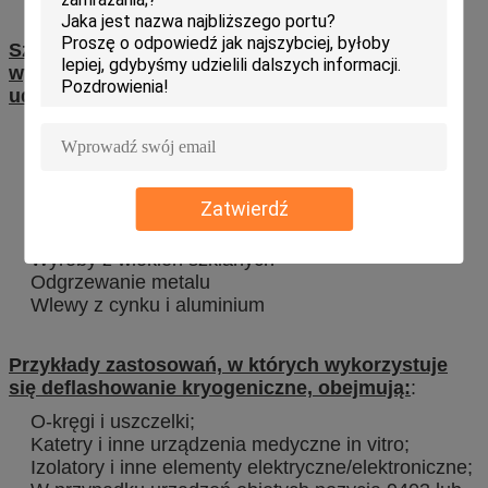
Szeroki zakres materiałów formowanych może
wykorzystywać deflashowanie kriogeniczne z
udowodnionymi wynikami.
Silikony
Plastiki (zarówno termowstrzygające jak i
termoplastyczne)
Kauczuk (włączając neopren i uretan)
Zatwierdź
Polimer kryształowy ciekły (LCP)
Wyroby z włókien szklanych
Odgrzewanie metalu
Wlewy z cynku i aluminium
Przykłady zastosowań, w których wykorzystuje
się deflashowanie kryogeniczne, obejmują:
:
O-kręgi i uszczelki;
Katetry i inne urządzenia medyczne in vitro;
Izolatory i inne elementy elektryczne/elektroniczne;