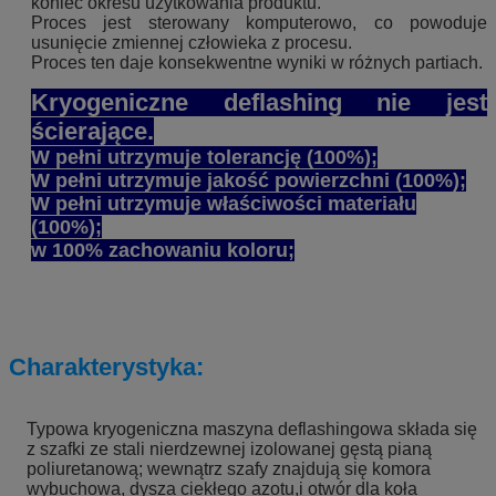
koniec okresu użytkowania produktu.
Proces jest sterowany komputerowo, co powoduje
usunięcie zmiennej człowieka z procesu.
Proces ten daje konsekwentne wyniki w różnych partiach.
Kryogeniczne deflashing nie jest
ścierające.
W pełni utrzymuje tolerancję (100%);
W pełni utrzymuje jakość powierzchni (100%);
W pełni utrzymuje właściwości materiału
(100%);
w 100% zachowaniu koloru;
Charakterystyka:
Typowa kryogeniczna maszyna deflashingowa składa się
z szafki ze stali nierdzewnej izolowanej gęstą pianą
poliuretanową; wewnątrz szafy znajdują się komora
wybuchowa, dysza ciekłego azotu,i otwór dla koła