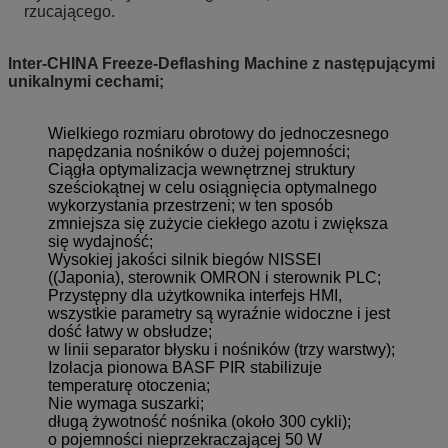
rzucającego.
Inter-CHINA Freeze-Deflashing Machine z następującymi
unikalnymi cechami;
Wielkiego rozmiaru obrotowy do jednoczesnego
napędzania nośników o dużej pojemności;
Ciągła optymalizacja wewnętrznej struktury
sześciokątnej w celu osiągnięcia optymalnego
wykorzystania przestrzeni; w ten sposób
zmniejsza się zużycie ciekłego azotu i zwiększa
się wydajność;
Wysokiej jakości silnik biegów NISSEI
((Japonia), sterownik OMRON i sterownik PLC;
Przystępny dla użytkownika interfejs HMI,
wszystkie parametry są wyraźnie widoczne i jest
dość łatwy w obsłudze;
w linii separator błysku i nośników (trzy warstwy);
Izolacja pionowa BASF PIR stabilizuje
temperaturę otoczenia;
Nie wymaga suszarki;
długą żywotność nośnika (około 300 cykli);
o pojemności nieprzekraczającej 50 W