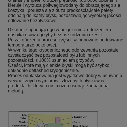
Unikalny impeler o dużej prędkości (do 8000 obr./min.)
kieruje i wyrzuca poliwęglowodany do obracającego się
koszyka i porusza się z dużą prędkością,Małe pelety
odcinają delikatny błysk, pozostawiając wysokiej jakości,
odlewanie bezbłyskowe.
Działanie upadającego w połączeniu z uderzeniem
nośnika usuwa grzyby bez uszkodzenia części.
Po zakończeniu procesu części są ponownie poddawane
temperaturze pokojowej.
W wyniku tego kryogenicznego odgrzewania pozostaje
czysta część bez pozostałości pyłu lub innych
pozostałości, z 100% usunięciem grzybów.
Części, które mają cienkie błyski mogą być szybko i
dokładnie deflashed kryogenicznie.
Proces odblaskowania jest wyjątkowo dobry w usuwaniu
wewnętrznych wymiarów i złożonych błysków w
produktach, których nie można usunąć żadną inną
metodą.