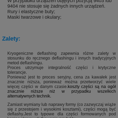
W przypadku urządzeń objętych pozycją 9403 lub
9404 nie stosuje się żadnych innych urządzeń.
Rury i elastyczne buty;
Maski twarzowe i okulary;
Zalety:
Kryogeniczne deflashing zapewnia różne zalety w
stosunku do ręcznego deflashingu i innych tradycyjnych
metod deflashingu.
Proces utrzymuje integralność części i krytyczne
tolerancje.
Ponieważ jest to proces seryjny, cena za kawałek jest
znacznie niższa, ponieważ można przetworzyć wiele
więcej części w danym czasie.
koszty części są na ogół
znacznie niższe niż w przypadku wszelkich
alternatywnych technik.
Zamiast wymiany lub naprawy formy (co zazwyczaj wiąże
się z przestojem i wysokimi kosztami), części mogą być
deflashy.Jest to typowe dla części formowanych pod