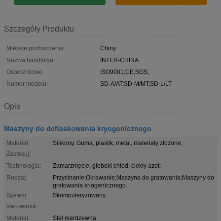
Szczegóły Produktu
Miejsce pochodzenia:
Chiny
Nazwa handlowa:
INTER-CHINA
Orzecznictwo:
ISO9001;CE;SGS;
Numer modelu:
SD-A/AT;SD-M/MT;SD-L/LT
Opis
Maszyny do deflaskowania kryogenicznego
Materiał
Silikony, Guma, plastik, metal, materiały złożone;
Zastosuj:
Technologia:
Zamarznięcie, głęboki chłód; ciekły azot;
Rodzaj:
Przycinanie;Okrawanie;Maszyna do gratowania;Maszyny do
gratowania kriogenicznego
System
Skomputeryzowany
sterowania:
Materiał:
Stal nierdzewna