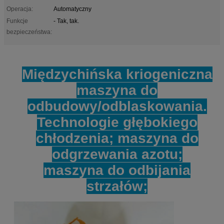
Operacja:
Automatyczny
Funkcje
- Tak, tak.
bezpieczeństwa:
Międzychińska kriogeniczna
maszyna do
odbudowy/odblaskowania.
Technologie głębokiego
chłodzenia; maszyna do
odgrzewania azotu;
maszyna do odbijania
strzałów;