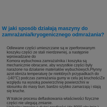
W jaki sposób działają maszyny do
zamrażania/kryogenicznego odmrażania?
Odlewane części umieszczane są w zperforowanym
koszyku części ze stali nierdzewnej, a następnie
wprowadzane do
Komora wybuchowa zamrażalnika i koszyka są
mechanicznie obracane, aby wszystkie części były
narażone na działanie materiałów wybuchowych.Płynny
azot obniża temperaturę (w niektórych przypadkach do
-140°C) podczas zamrażania gumy w celu jej kruchościZe
względu na wysoką powierzchnię powierzchni w
stosunku do masy burr, bardzo szybko zamarzają i stają
się kruche.
W trakcie procesu deflaskowania właściwości fizyczne
części nie ulegają zmianie.