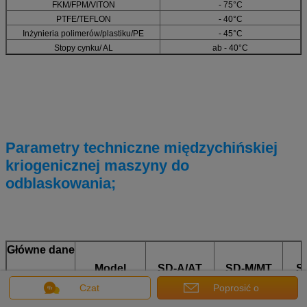
FKM/FPM/VITON
- 75°C
PTFE/TEFLON
- 40°C
Inżynieria polimerów/plastiku/PE
- 45°C
Stopy cynku/ AL
ab - 40°C
Parametry techniczne międzychińskiej
kriogenicznej maszyny do
odblaskowania;
Główne dane
Model
SD-A/AT
SD-M/MT
S
Czat
Poprosić o