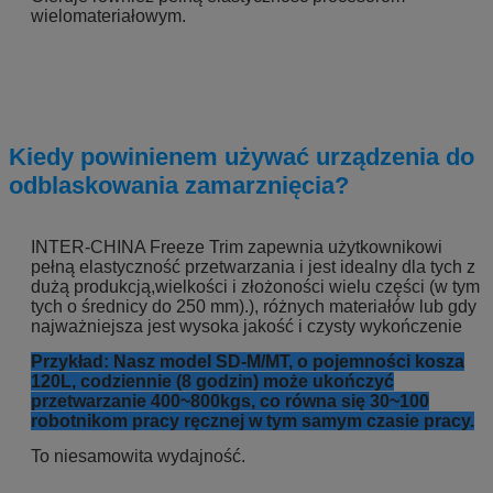
wielomateriałowym.
Kiedy powinienem używać urządzenia do
odblaskowania zamarznięcia?
INTER-CHINA Freeze Trim zapewnia użytkownikowi
pełną elastyczność przetwarzania i jest idealny dla tych z
dużą produkcją,wielkości i złożoności wielu części (w tym
tych o średnicy do 250 mm).), różnych materiałów lub gdy
najważniejsza jest wysoka jakość i czysty wykończenie
Przykład: Nasz model SD-M/MT, o pojemności kosza
120L, codziennie (8 godzin) może ukończyć
przetwarzanie 400~800kgs, co równa się 30~100
robotnikom pracy ręcznej w tym samym czasie pracy.
To niesamowita wydajność.