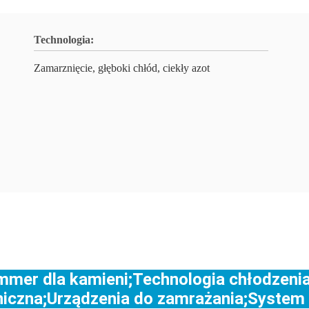
Technologia:
Zamarznięcie, głęboki chłód, ciekły azot
mmer dla kamieni;Technologia chłodzeni
iczna;Urządzenia do zamrażania;System 