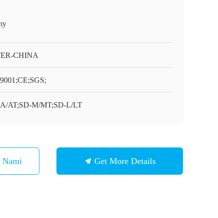
ny
TER-CHINA
9001;CE;SGS;
A/AT;SD-M/MT;SD-L/LT
Z Nami
Get More Details