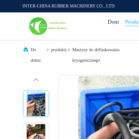
INTER-CHINA RUBBER MACHINERY CO., LTD.
Dom
Produ
Do
>
produkty
>
Maszyny do deflaskowania
domu
kryogenicznego