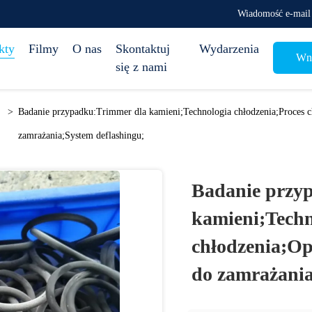
Wiadomość e-mail
kty
Filmy
O nas
Skontaktuj
Wydarzenia
Wni
się z nami
>
Badanie przypadku:Trimmer dla kamieni;Technologia chłodzenia;Proces 
zamrażania;System deflashingu;
Badanie przy
kamieni;Techn
chłodzenia;O
do zamrażania