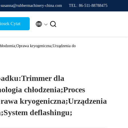
 susanna@rubbermachinery-china.com
TEL: 86-511-88788475


osek Cytat
chłodzenia;Oprawa kryogeniczna;Urządzenia do
padku:Trimmer dla
ologia chłodzenia;Proces
prawa kryogeniczna;Urządzenia
;System deflashingu;