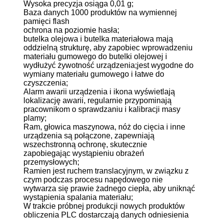
Wysoka precyzja osiąga 0,01 g;
Baza danych 1000 produktów na wymiennej
pamięci flash
ochrona na poziomie hasła;
butelka olejowa i butelka materiałowa mają
oddzielną strukturę, aby zapobiec wprowadzeniu
materiału gumowego do butelki olejowej i
wydłużyć żywotność urządzenia;jest wygodne do
wymiany materiału gumowego i łatwe do
czyszczenia;
Alarm awarii urządzenia i ikona wyświetlają
lokalizację awarii, regularnie przypominają
pracownikom o sprawdzaniu i kalibracji masy
plamy;
Ram, głowica maszynowa, nóż do cięcia i inne
urządzenia są połączone, zapewniają
wszechstronną ochronę, skutecznie
zapobiegając wystąpieniu obrażeń
przemysłowych;
Ramien jest ruchem translacyjnym, w związku z
czym podczas procesu napędowego nie
wytwarza się prawie żadnego ciepła, aby uniknąć
wystąpienia spalania materiału;
W trakcie próbnej produkcji nowych produktów
obliczenia PLC dostarczają danych odniesienia