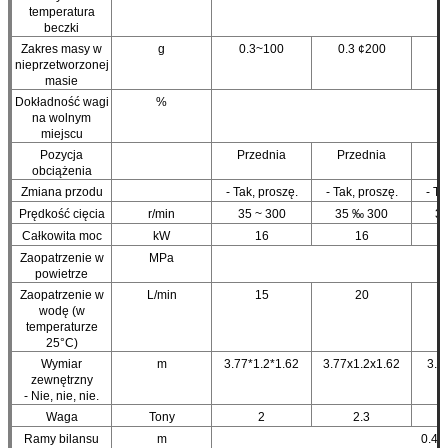
temperatura
beczki
Zakres masy w
g
0.3~100
0.3 ¢200
nieprzetworzonej
masie
Dokładność wagi
%
na wolnym
miejscu
Pozycja
Przednia
Przednia
P
obciążenia
Zmiana przodu
- Tak, proszę.
- Tak, proszę.
- Ta
Prędkość cięcia
r/min
35 ~ 300
35 ‰ 300
3
Całkowita moc
kW
16
16
Zaopatrzenie w
MPa
powietrze
Zaopatrzenie w
L/min
15
20
wodę (w
temperaturze
25°C)
Wymiar
m
3.77*1.2*1.62
3.77x1.2x1.62
3.9
zewnętrzny
- Nie, nie, nie.
Waga
Tony
2
2.3
Ramy bilansu
m
0.44