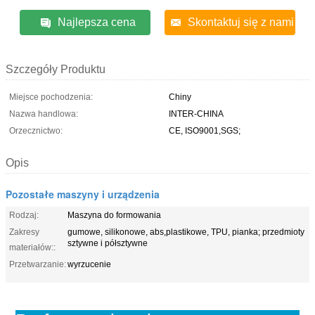
Najlepsza cena
Skontaktuj się z nami
Szczegóły Produktu
Miejsce pochodzenia:
Chiny
Nazwa handlowa:
INTER-CHINA
Orzecznictwo:
CE, ISO9001,SGS;
Opis
Pozostałe maszyny i urządzenia
Rodzaj:
Maszyna do formowania
Zakresy
gumowe, silikonowe, abs,plastikowe, TPU, pianka; przedmioty
sztywne i półsztywne
materiałów::
Przetwarzanie:
wyrzucenie