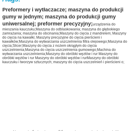
Preformery i wytłaczacze; maszyna do produkcji
gumy w jednym; maszyna do produkcji gumy
uniwersalnej; preformer precyzyjny;
urządzenia do
mieszania kauczuku;
Maszyna do odblaskowania; maszyna do głębokiego
zamrażania; maszyna do obcinania;
Maszyny do cięcia z mandrelem; Maszyny
do cięcia na kawałki; Maszyny precyzyjne do cięcia pierścieni i
kawałków;
Maszyna do wytwarzania uszczelnienia filtra olejowego;Maszyna do
cięcia;Slicer;Maszyny do cięcia z nożem okrągłym do cięcia
uszczelnienia;Maszyna do cięcia uszczelnienia gumowego;Machina do
wytwarzania uszczelnienia;
Maszyny do obróbki węzłów i rur Maszyny do
obróbki węzłów i rur Maszyny do obróbki węzłów i rurMaszyny do obróbki
kauczuku i tworzyw sztucznych; maszyny do cięcia uszczelnień i pierścieni o;