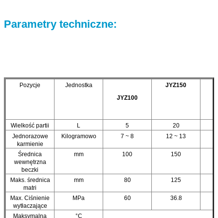
Parametry techniczne
:
Pozycje
Jednostka
JYZ150
J
JYZ100
Wielkość partii
L
5
20
Jednorazowe
Kilogramowo
7 ~ 8
12 ~ 13
2
karmienie
Średnica
mm
100
150
wewnętrzna
beczki
Maks. średnica
mm
80
125
matri
Max. Ciśnienie
MPa
60
36.8
wytłaczające
Maksymalna
°C