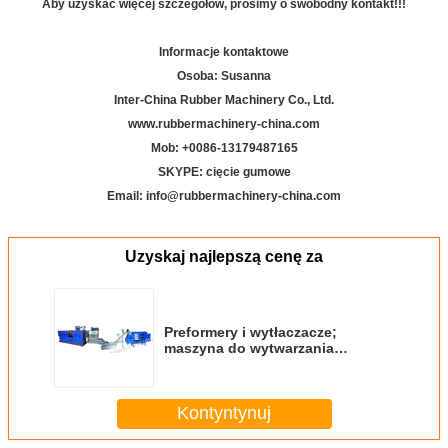
Aby uzyskać więcej szczegółów, prosimy o swobodny kontakt!!!
Informacje kontaktowe
Osoba: Susanna
Inter-China Rubber Machinery Co., Ltd.
www.rubbermachinery-china.com
Mob: +
00
86-13179487165
SKYPE: cięcie gumowe
Email: info@rubbermachinery-china.com
Uzyskaj najlepszą cenę za
Preformery i wytłaczacze;
maszyna do wytwarzania
sztucznych sztucznych
sztucznych sztucznych
sztucznych sztucznych
Kontyntynuj
sztucznych sztucznych
sztucznych sztucznych
sztucznych sztucznych