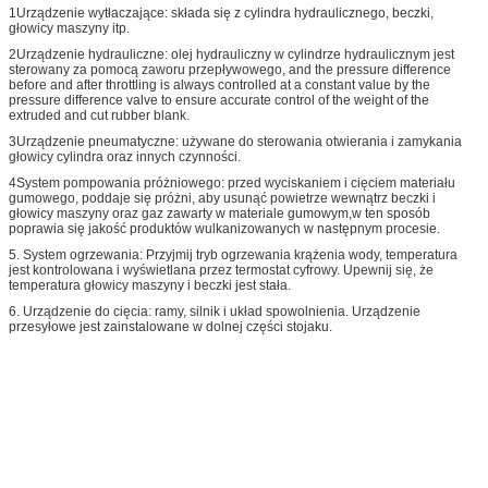
1Urządzenie wytłaczające: składa się z cylindra hydraulicznego, beczki,
głowicy maszyny itp.
2Urządzenie hydrauliczne: olej hydrauliczny w cylindrze hydraulicznym jest
sterowany za pomocą zaworu przepływowego, and the pressure difference
before and after throttling is always controlled at a constant value by the
pressure difference valve to ensure accurate control of the weight of the
extruded and cut rubber blank.
3Urządzenie pneumatyczne: używane do sterowania otwierania i zamykania
głowicy cylindra oraz innych czynności.
4System pompowania próżniowego: przed wyciskaniem i cięciem materiału
gumowego, poddaje się próżni, aby usunąć powietrze wewnątrz beczki i
głowicy maszyny oraz gaz zawarty w materiale gumowym,w ten sposób
poprawia się jakość produktów wulkanizowanych w następnym procesie.
5. System ogrzewania: Przyjmij tryb ogrzewania krążenia wody, temperatura
jest kontrolowana i wyświetlana przez termostat cyfrowy. Upewnij się, że
temperatura głowicy maszyny i beczki jest stała.
6. Urządzenie do cięcia: ramy, silnik i układ spowolnienia. Urządzenie
przesyłowe jest zainstalowane w dolnej części stojaku.