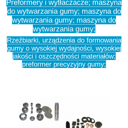
Preformery i wytłaczacze; maszyna
do wytwarzania gumy; maszyna do
wytwarzania gumy; maszyna do
wytwarzania gumy;
Rzeźbiarki, urządzenia do formowania
gumy o wysokiej wydajności, wysokiej
jakości i oszczędności materiałów;
preformer precyzyjny gumy;