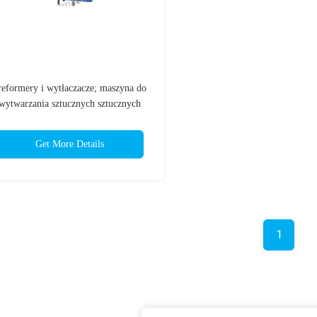
reformery i wytłaczacze; maszyna do
wytwarzania sztucznych sztucznych
sztucznych sztucznych sztucznych
sztucznych sztucznych sztucznych
Get More Details
sztucznych sztucznych sztucznych
sztucznych sztucznych sztucznych
sztucznych sztucznych sztucznych
sztucznych sztucznych
1