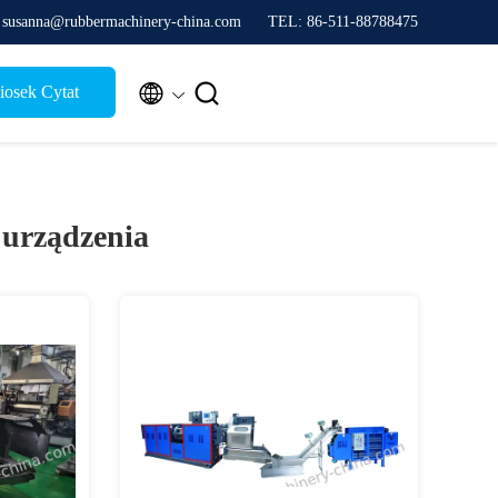
 susanna@rubbermachinery-china.com
TEL: 86-511-88788475


osek Cytat
 urządzenia