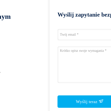
Wyślij zapytanie bez
lnym
y
Wyślij teraz