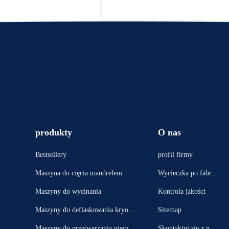
produkty
O nas
Bestsellery
profil firmy
Maszyna do cięcia mandrelem
Wycieczka po fabryc
e
Maszyny do wycinania
Kontrola jakości
Maszyny do deflaskowania kryoge
Sitemap
nicznego
Maszyny do przetwarzania pieczęci
Skontaktuj się z nam