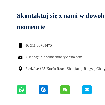
Skontaktuj się z nami w dowo
momencie

86-511-88788475

susanna@rubbermachinery-china.com

Siedziba: #85 Xuefu Road, Zhenjiang, Jiangsu, Chin