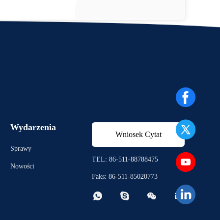
Wydarzenia
Wniosek Cytat
Sprawy
TEL: 86-511-88788475
Nowości
Faks: 86-511-85020773



