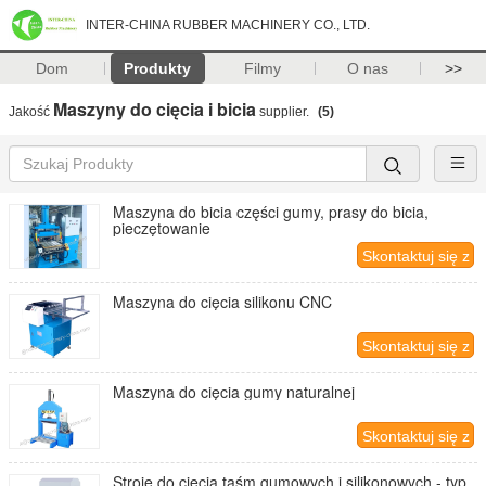
INTER-CHINA RUBBER MACHINERY CO., LTD.
Dom
Produkty
Filmy
O nas
>>
Maszyny do cięcia i bicia
Jakość
supplier.
(5)
Maszyna do bicia części gumy, prasy do bicia,
pieczętowanie
Skontaktuj się z
nami
Maszyna do cięcia silikonu CNC
Skontaktuj się z
nami
Maszyna do cięcia gumy naturalnej
Skontaktuj się z
nami
Stroje do cięcia taśm gumowych i silikonowych - typ