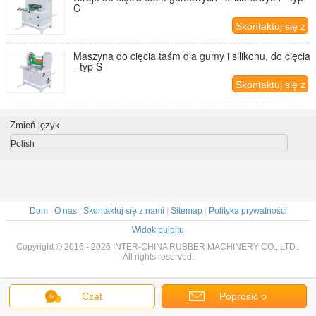
C
Skontaktuj się z
nami
Maszyna do cięcia taśm dla gumy i silikonu, do cięcia
- typ S
Skontaktuj się z
nami
Zmień język
Polish
Dom
|
O nas
|
Skontaktuj się z nami
|
Sitemap
|
Polityka prywatności
Widok pulpitu
Copyright © 2016 - 2026 INTER-CHINA RUBBER MACHINERY CO., LTD..
All rights reserved.
Czat
Poprosić o