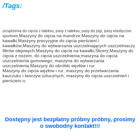
/Tags:
urządzenia do cięcia z lateksu, pasy z lateksu, pasy do jogi, pasy elastyczne
Maszyny do cięcia na mandrze;Maszyny do cięcia na
sportowe,
kawałki;Maszyny precyzyjne do cięcia pierścieni i
kawałków;Maszyny do wytwarzania uszczelniających uszczelniaczy
filtrów olejowych;Maszyny do cięcia na kawałki;Slicery;Maszyny do
cięcia z nożem, do cięcia uszczelnienia;maszyna do cięcia
uszczelnienia gumowego; maszyna do wytwarzania
uszczelnienia;
Maszyny do obróbki węzłów i rur
Maszyny do cięcia węzłów i rur; maszyny do przetwarzania
kauczuku i tworzyw sztucznych; maszyny do cięcia uszczelnień i
pierścieni o;
Dostępny jest bezpłatny próbny próbny, prosimy
o swobodny kontakt!!!