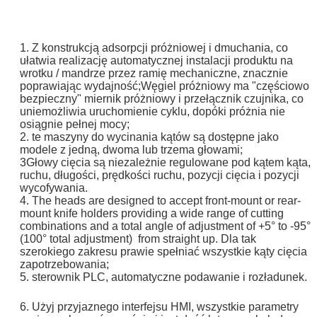
1. Z konstrukcją adsorpcji próżniowej i dmuchania, co
ułatwia realizację automatycznej instalacji produktu na
wrotku / mandrze przez ramię mechaniczne, znacznie
poprawiając wydajność;Węgiel próżniowy ma "częściowo
bezpieczny" miernik próżniowy i przełącznik czujnika, co
uniemożliwia uruchomienie cyklu, dopóki próżnia nie
osiągnie pełnej mocy;
2. te maszyny do wycinania kątów są dostępne jako
modele z jedną, dwoma lub trzema głowami;
3Głowy cięcia są niezależnie regulowane pod kątem kąta,
ruchu, długości, prędkości ruchu, pozycji cięcia i pozycji
wycofywania.
4. The heads are designed to accept front-mount or rear-
mount knife holders providing a wide range of cutting
combinations and a total angle of adjustment of +5° to -95°
(100° total adjustment) from straight up. Dla tak
szerokiego zakresu prawie spełniać wszystkie kąty cięcia
zapotrzebowania;
5. sterownik PLC, automatyczne podawanie i rozładunek.
6. Użyj przyjaznego interfejsu HMI, wszystkie parametry