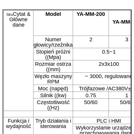
Cytat &
Model
YA-MM-200
Stru
Główne
YA-MM-
dane
Numer
2
3
głowicy/rzeźnika
Stopień próżni
0.5~1
((Mpa)
Rozmiar ostrza
2x3x100
((mm)
Węzło maszyny
~ 3000, regulowane
RPM
Moc (napęd)
Trójfazowe /AC380V±
Silnik ((kw)
0.75
1
Częstotliwość
50/60
50/60
((Hz)
Funkcja i
Tryb działania i
PLC i HMI
wydajność
sterowania
Wykorzystanie urządzeń
przechowywania dany