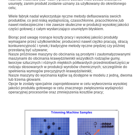
usunięty, zanim produkt zostanie uznany za użytkowany do określonego
celu;
Wiele fabryk nadal wykorzystuje ręczne metody deflaxowania swoich
produktów, co jest niską wydajnością, czasochłonne, pracochłonne,lub
nawet niebezpieczne i nie zawsze skuteczne w produkcji wysokiej jakości
części gotowej z całym wystarczająco usuniętym błyskiem.
Biorąc pod uwagę rosnące koszty pracy i wysokiej jakości produkty
wymagane przez użytkowników; producenci nawet ciężko pracują, stracą
konkurencyjność i rynek,i tradycyjne metody ręczne prędzej czy później
przestaną być używane;
Nasze próżniowe maszyny do obcinania są prostymi i zautomatyzowanymi
maszynami do obcinania krawędzi/winkli wszystkich rodzajów gumy,
tworzyw sztucznych i różnych miękkich półtwardych przedmiotów/części,w
rodzaju stosowanych w produkcji wyrobów chemicznych; szczególnie do
spełnienia wymogów precyzyjnych krawędzi/winkli;
Nasze maszyny do wycinania kątów są dostępne w modelu z jedną, dwoma
lub trzema głowami.
Opcje te zostały specjalnie zaprojektowane w celu wytworzenia wysokiej
jakości produktu gotowego w celu znacznego zwiększenia wydajności
operacyjnej procesorów oraz zmniejszenia kosztów pracy;