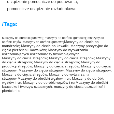
urządzenie pomocnicze do podawania;
pomocnicze urządzenie rozładunkowe;
/Tags:
Maszyny do obróbki gumowej; maszyny do obróbki gumowej; maszyny do
Maszyny do cięcia na
obróbki kątów; maszyny do obróbki gumowej
mandrzele; Maszyny do cięcia na kawałki; Maszyny precyzyjne do
cięcia pierścieni i kawałków; Maszyny do wytwarzania
uszczelniających uszczelniaczy filtrów olejowych;
Maszyny do cięcia strzępów; Maszyny do cięcia strzępów; Maszyny
do cięcia strzępów; Maszyny do cięcia strzępów; Maszyny do
produkcji strzępów; Maszyny do cięcia strzępów; Maszyny do cięcia
strzępów; Maszyny do cięcia strzępów; Maszyny do cięcia strzępów;
Maszyny do cięcia strzępów; Maszyny do wytwarzania
strzępów;
Maszyny do obróbki węzłów i rur; Maszyny do obróbki
węzłów i rur; Maszyny do obróbki węzłów i rurMaszyny do obróbki
kauczuku i tworzyw sztucznych; maszyny do cięcia uszczelnień i
pierścieni o;