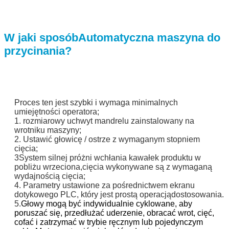
W jaki sposób
Automatyczna maszyna do
przycinania?
Proces ten jest szybki i wymaga minimalnych
umiejętności operatora;
1. rozmiarowy uchwyt mandrelu zainstalowany na
wrotniku maszyny;
2. Ustawić głowicę / ostrze z wymaganym stopniem
cięcia;
3System silnej próżni wchłania kawałek produktu w
pobliżu wrzeciona,
cięcia wykonywane są z wymaganą
wydajnością cięcia;
4. Parametry ustawione za pośrednictwem ekranu
dotykowego PLC, który jest prostą operacją
dostosowania.
5.
Głowy mogą być indywidualnie cyklowane, aby
poruszać się, przedłużać uderzenie, obracać wrot, cięć,
cofać i zatrzymać w trybie ręcznym lub pojedynczym