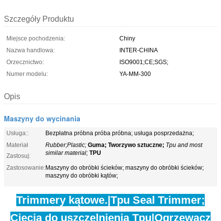
Szczegóły Produktu
Miejsce pochodzenia:
Chiny
Nazwa handlowa:
INTER-CHINA
Orzecznictwo:
ISO9001;CE;SGS;
Numer modelu:
YA-MM-300
Opis
Maszyny do wycinania
Usługa::
Bezpłatna próbna próba próbna; usługa posprzedażna;
Materiał
Rubber;Plastic;
Guma; Tworzywo sztuczne;
Tpu and most
similar material;
TPU
Zastosuj:
Zastosowanie:
Maszyny do obróbki ścieków; maszyny do obróbki ścieków;
maszyny do obróbki kątów;
Trimmery kątowe.
|
Tpu Seal Trimmer;
Cięcia do uszczelnienia Tpu
|
Ogrzewacz