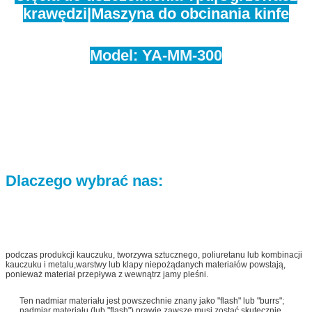
krawędzi
|
Maszyna do obcinania kinfe
Model: YA-MM-300
Dlaczego wybrać nas:
podczas produkcji kauczuku, tworzywa sztucznego, poliuretanu lub kombinacji
kauczuku i metalu,warstwy lub klapy niepożądanych materiałów powstają,
ponieważ materiał przepływa z wewnątrz jamy pleśni.
Ten nadmiar materiału jest powszechnie znany jako "flash" lub "burrs";
nadmiar materiału (lub "flash") prawie zawsze musi zostać skutecznie