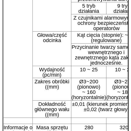
5 tryb
9 tryb
działania
działan
Z czujnikami alarmowym
ochrony bezpieczeńst
operatorów
Głowa/część
Kąt cięcia (stopnie): ~ 
odcinka
(regulowane)
Przycinanie twarzy samol
wewnętrznego i
zewnętrznego kąta zakr
jednocześnie.
Wydajność
10 ~ 25
10 ~ 2
(pc/min)
Zakres obróbki
Ø3~200
Ø3~25
((mm)
(pionowo)
(pionow
~ 160
~ 180
(horyzontalnie)
(horyzonta
Dokładność
±0,01 (kierunek promieni
głównego wału
±0,02 (twarz głowy)
((mm)
Informacje o
Masa sprzętu
280
320