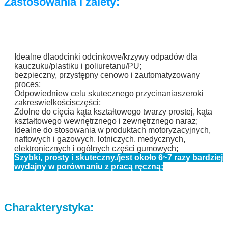
Zastosowania i zalety:
Idealne dla
odcinki odcinkowe/krzywy odpadów dla
kauczuku/plastiku i poliuretanu/PU;
bezpieczny, przystępny cenowo i zautomatyzowany
proces;
Odpowiednie
w celu skutecznego przycinania
szeroki
zakres
wielkości
s
części;
Zdolne do cięcia kąta kształtowego twarzy prostej, kąta
kształtowego wewnętrznego i zewnętrznego naraz;
Idealne do stosowania w produktach motoryzacyjnych,
naftowych i gazowych, lotniczych, medycznych,
elektronicznych i ogólnych części gumowych;
Szybki, prosty i skuteczny.
/
jest około 6~7 razy bardziej
wydajny w porównaniu z pracą ręczną;
Charakterystyka: