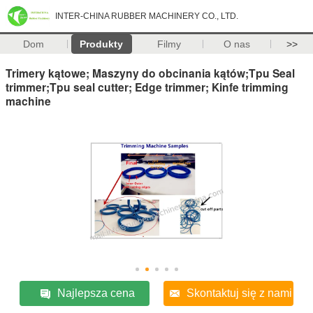
INTER-CHINA RUBBER MACHINERY CO., LTD.
Dom
Produkty
Filmy
O nas
>>
Trimery kątowe; Maszyny do obcinania kątów;Tpu Seal
trimmer;Tpu seal cutter; Edge trimmer; Kinfe trimming
machine
Najlepsza cena
Skontaktuj się z nami