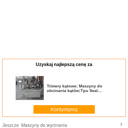
Uzyskaj najlepszą cenę za
Trimery kątowe; Maszyny do
obcinania kątów;Tpu Seal
trimmer;Tpu seal cutter; Edge
trimmer; Kinfe trimming machine
Kontyntynuj
Maszyny do wycinania
Jeszcze