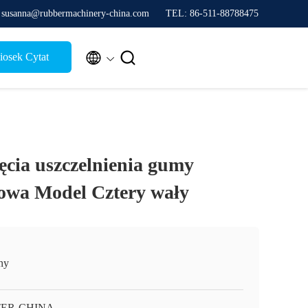
 susanna@rubbermachinery-china.com
TEL: 86-511-88788475


osek Cytat
ęcia uszczelnienia gumy
owa Model Cztery wały
ny
TER-CHINA