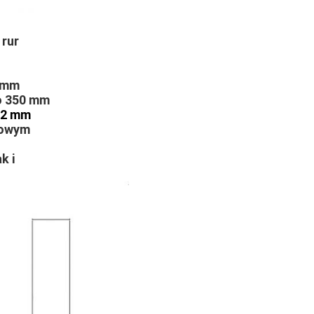
 rur
0 mm
do 350 mm
22 mm
towym
k i