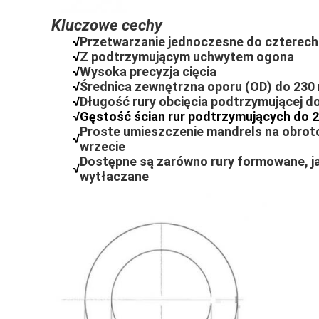
Kluczowe cechy
√
Przetwarzanie jednoczesne do czterech
√
Z podtrzymującym uchwytem ogona
√
Wysoka precyzja cięcia
√
Średnica zewnętrzna oporu (OD) do 23
√
Długość rury obcięcia podtrzymującej 
√
Gęstość ścian rur podtrzymujących do 
Proste umieszczenie mandrels na obro
√
wrzecie
Dostępne są zarówno rury formowane, ja
√
wytłaczane