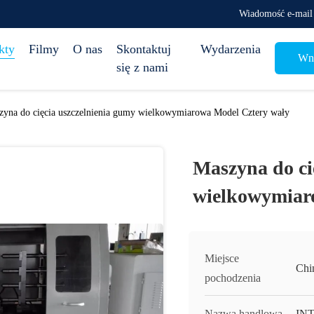
Wiadomość e-mail
kty
Filmy
O nas
Skontaktuj
Wydarzenia
Wni
się z nami
zyna do cięcia uszczelnienia gumy wielkowymiarowa Model Cztery wały
Maszyna do ci
wielkowymiar
Miejsce
Chi
pochodzenia
Nazwa handlowa
IN