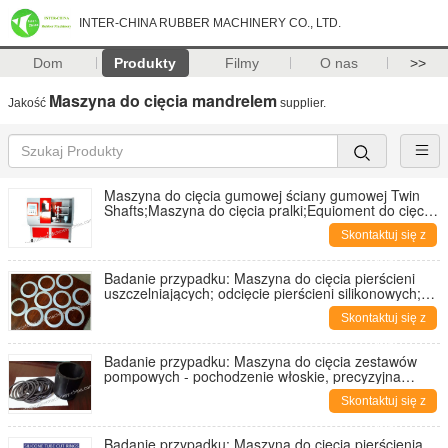
INTER-CHINA RUBBER MACHINERY CO., LTD.
Dom
Produkty
Filmy
O nas
>>
Maszyna do cięcia mandrelem
Jakość
supplier.
Maszyna do cięcia gumowej ściany gumowej Twin
Shafts;Maszyna do cięcia pralki;Equioment do cięcia
gumowej ściany
Skontaktuj się z
nami
Badanie przypadku: Maszyna do cięcia pierścieni
uszczelniających; odcięcie pierścieni silikonowych;
uszczelniające uszczelniacze dla butelek;
Skontaktuj się z
nami
Badanie przypadku: Maszyna do cięcia zestawów
pompowych - pochodzenie włoskie, precyzyjna
uszczelka pompy;
Skontaktuj się z
nami
Badanie przypadku: Maszyna do cięcia pierścienia