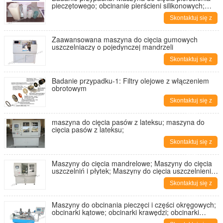
pieczętowego; obcinanie pierścieni silikonowych;
obcinanie silikonowych zacisków i pralek;
Skontaktuj się z
nami
Zaawansowana maszyna do cięcia gumowych
uszczelniaczy o pojedynczej mandrzeli
Skontaktuj się z
nami
Badanie przypadku-1: Filtry olejowe z włączeniem
obrotowym
Skontaktuj się z
nami
maszyna do cięcia pasów z lateksu; maszyna do
cięcia pasów z lateksu;
Skontaktuj się z
nami
Maszyny do cięcia mandrelowe; Maszyny do cięcia
uszczelniń i płytek; Maszyny do cięcia uszczelnienia;
Maszyny do cięcia uszczelnienia;
Skontaktuj się z
nami
Maszyny do obcinania pieczęci i części okręgowych;
obcinarki kątowe; obcinarki krawędzi; obcinarki
błyskawiczne; model YA-MM-200A