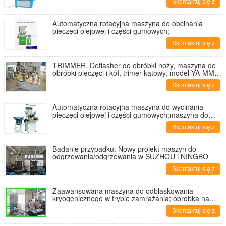
Skontaktuj się z
nami
Automatyczna rotacyjna maszyna do obcinania
pieczęci olejowej i części gumowych;
Skontaktuj się z
nami
TRIMMER. Deflasher do obróbki noży, maszyna do
obróbki pieczęci i kół, trimer kątowy, model YA-MM-
200B.
Skontaktuj się z
nami
Automatyczna rotacyjna maszyna do wycinania
pieczęci olejowej i części gumowych;maszyna do
wycinania próżni; wycinarka gumowa;wycinarki
Skontaktuj się z
kątowe
nami
Badanie przypadku: Nowy projekt maszyn do
odgrzewania/odgrzewania w SUZHOU i NINGBO
Skontaktuj się z
nami
Zaawansowana maszyna do odblaskowania
kryogenicznego w trybie zamrażania; obróbka na
zimno; metoda zamrażania;
Skontaktuj się z
nami