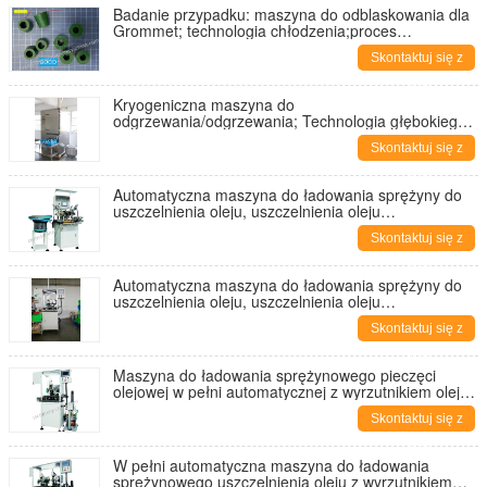
Badanie przypadku: maszyna do odblaskowania dla
Grommet; technologia chłodzenia;proces
chłodzenia;obróbka kryogeniczna;przybudowa do
Skontaktuj się z
zamrażania;
nami
Kryogeniczna maszyna do
odgrzewania/odgrzewania; Technologia głębokiego
chłodu;Maszyna do odgrzewania azotu;Maszyna do
Skontaktuj się z
odgrzewania wybuchowego
nami
Automatyczna maszyna do ładowania sprężyny do
uszczelnienia oleju, uszczelnienia oleju
szkieletowego, uszczelnienia oleju hydraulicznego,
Skontaktuj się z
do CFW.LYO.CHR.PHLE. SIMRIT
nami
Automatyczna maszyna do ładowania sprężyny do
uszczelnienia oleju, uszczelnienia oleju
szkieletowego, uszczelnienia oleju hydraulicznego,
Skontaktuj się z
do CFW.LYO.CHR.PHLE. SIMRIT
nami
Maszyna do ładowania sprężynowego pieczęci
olejowej w pełni automatycznej z wyrzutnikiem oleju,
maszyna do podawania sprężyny do pieczęci
Skontaktuj się z
olejowej;
nami
W pełni automatyczna maszyna do ładowania
sprężynowego uszczelnienia oleju z wyrzutnikiem